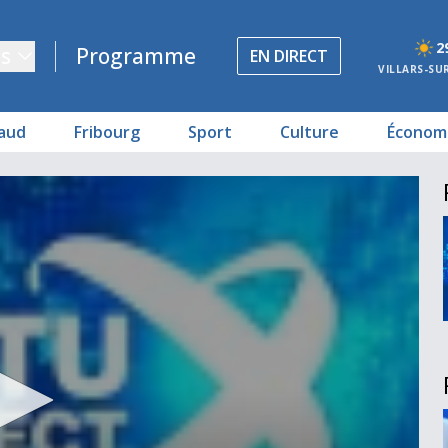
2
s
Programme
EN DIRECT
VILLARS-SU
aud
Fribourg
Sport
Culture
Économ
bourgeois