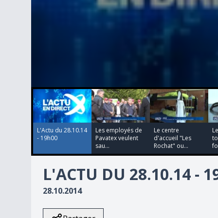
00:00:00
00:00:00
00:00:00
00:00:00
0
seconds
of
0
seconds
Volume
90%
L'Actu du 28.10.14
Les employés de
Le centre
L
- 19h00
Pavatex veulent
d'accueil "Les
to
sau...
Rochat" ou...
fo
L'ACTU DU 28.10.14 - 
28.10.2014