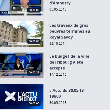
d'Amnesty.
05.05.2013
00:00:00
Les travaux de gros oeuvres terminés au Royal Savoy
Les travaux de gros
oeuvres terminés au
Royal Savoy
00:00:00
22.10.2014
Le budget de la ville de Fribourg a été accepté
Le budget de la ville
L'Actu du 28.10.14
de Fribourg a été
- 19h00
accepté
00:00:28
14.12.2016
L&#039;Actu du 30.05.13 - 19h00
L'Actu du 30.05.13 -
19h00
30.05.2013
00:00:00