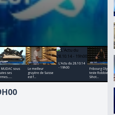
00:00:00
00:00:00
00:00:00
00:00:00
L'Actu du 28.10.14
- 19h00
e MUDAC sous
Le meilleur
Fribourg Olympic
utes ses
gruyère de Suisse
teste Robbie
rmes......
est f...
Sihot...
19H00