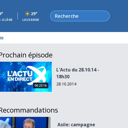
Rechercher
9°
29°
R-GLÂNE
LAUSANNE
ie
Prochain épisode
L&#039;Actu du 28.10.14 - 18h30
L'Actu du 28.10.14 -
18h30
28.10.2014
00:23:16
Recommandations
Asile: campagne d&#039;Amnesty.
Asile: campagne