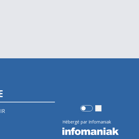
E
Use setting
IR
Hébergé par Infomaniak