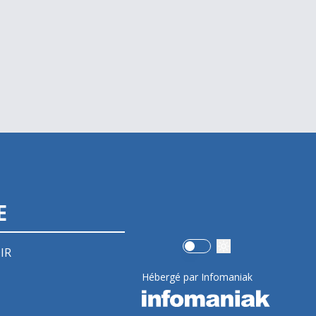
E
Use setting
IR
Hébergé par Infomaniak