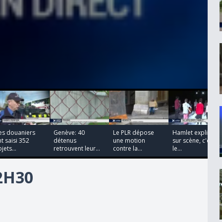
00:00:00
00:00:00
00:00:00
00:00:00
es douaniers
Genève: 40
Le PLR dépose
Hamlet expliqué
t saisi 352
détenus
une motion
sur scène, c'est
jets...
retrouvent leur...
contre la...
le...
12H30