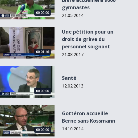
Bière accueillera 9000
gymnastes
00:00:00
21.05.2014
Une pétition pour un droit de grève du personnel soignant
Une pétition pour un
droit de grève du
personnel soignant
00:00:00
00:01:46
21.08.2017
Santé
L'Actu du 29.10.13
Santé
- 12h30
Tendances: zoom
12.02.2013
sur la psycho-
00:00:00
décor...
Gottéron accueille Berne sans Kossmann
Gottéron accueille
Berne sans Kossmann
14.10.2014
00:00:00