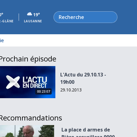
Rechercher
0°
19°
R-GLÂNE
LAUSANNE
ie
Prochain épisode
L&#039;Actu du 29.10.13 - 19h00
L'Actu du 29.10.13 -
19h00
29.10.2013
00:23:07
Recommandations
La place d armes de Bière accueillera 9000 gymnastes
La place d armes de