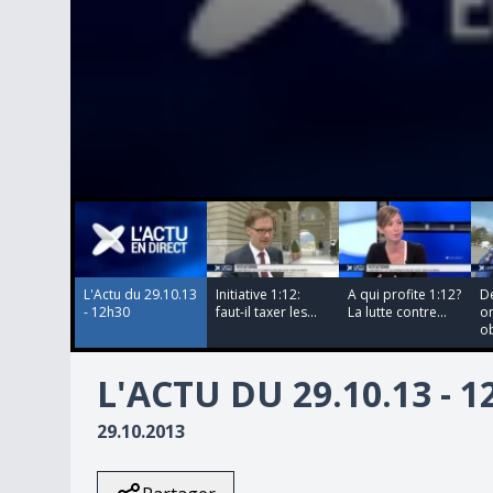
00:00:00
00:00:00
00:00:00
00:00:00
0
seconds
of
0
seconds
Volume
90%
L'Actu du 29.10.13
Initiative 1:12:
A qui profite 1:12?
D
- 12h30
faut-il taxer les...
La lutte contre...
on
ob
L'ACTU DU 29.10.13 - 
29.10.2013