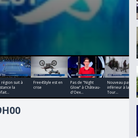
00:00:00
00:00:00
00:00:00
00:00:00
 région suit à
Free4Style est en
Pas de "Night
Nouveau passag
stance la
crise
Glow" à Château-
inférieur à la
fait...
d'Oex...
Tour...
19H00