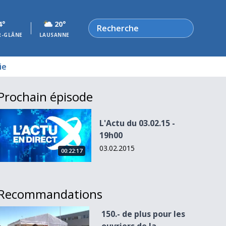
Rechercher
4°
20°
R-GLÂNE
LAUSANNE
ie
Prochain épisode
L&#039;Actu du 03.02.15 - 19h00
L'Actu du 03.02.15 -
19h00
03.02.2015
00:22:17
Recommandations
150.- de plus pour les ouvriers de la construction
150.- de plus pour les