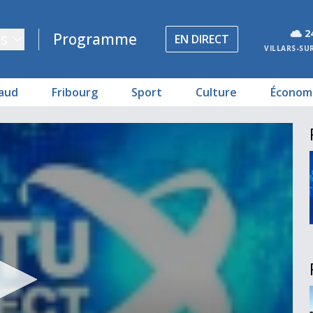
2
s
Programme
EN DIRECT
VILLARS-SU
aud
Fribourg
Sport
Culture
Économ
bourg
 Melbourne
de Kobané