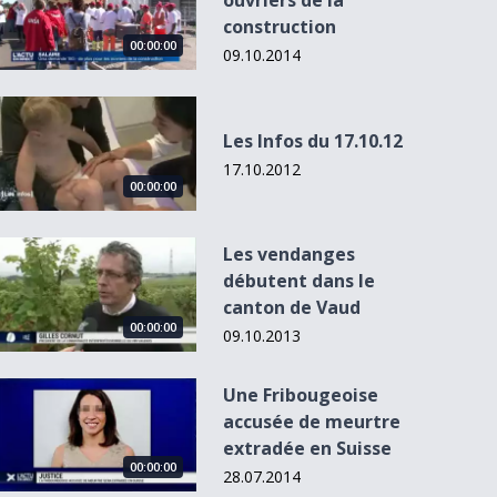
ouvriers de la
construction
00:00:00
09.10.2014
Les Infos du 17.10.12
Les Infos du 17.10.12
17.10.2012
00:00:00
00:00:00
00:00:00
00
00:00:00
Les vendanges débutent dans le canton de Vaud
Les vendanges
débutent dans le
e
Le PLR
Vers un
La communauté
Le Musée d
canton de Vaud
fribourgeois
remboursement
kurde vaudoise
l'Elysée fête
00:00:00
s'engagera seul...
des prothèses...
fête l...
30 an...
09.10.2013
Une Fribougeoise accusée de meurtre extradée en Suisse
Une Fribougeoise
accusée de meurtre
extradée en Suisse
00:00:00
28.07.2014