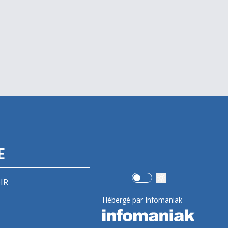
E
Use setting
IR
Hébergé par Infomaniak