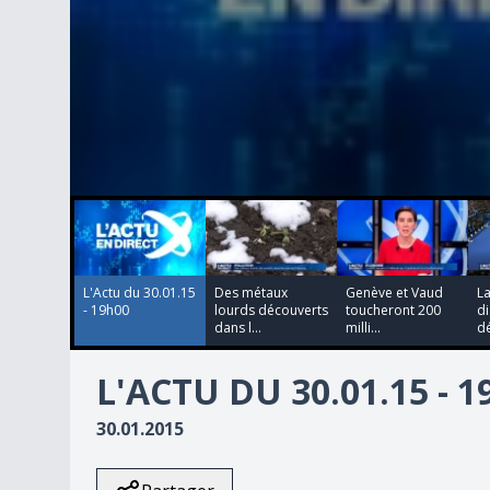
00:00:00
00:00:00
00:00:00
00:00:00
0
seconds
of
0
seconds
Volume
90%
L'Actu du 30.01.15
Des métaux
Genève et Vaud
La
- 19h00
lourds découverts
toucheront 200
di
dans l...
milli...
dé
L'ACTU DU 30.01.15 - 
30.01.2015