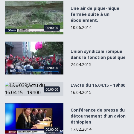
Une air de pique-nique fermée suite à un éboulement.
Une air de pique-nique
fermée suite à un
éboulement.
10.06.2014
00:00:00
Union syndicale rompue dans la fonction publique
Union syndicale rompue
dans la fonction publique
24.04.2015
00:00:00
L&#039;Actu du 16.04.15 - 19h00
L'Actu du 16.04.15 - 19h00
00:00:00
16.04.2015
Conférence de presse du détournement d&#039;un avion
Conférence de presse du
détournement d'un avion
éthiopien
17.02.2014
00:00:00