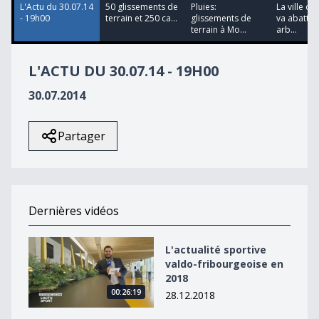
L'Actu du 30.07.14
50 glissements de
Pluies:
La ville de
- 19h00
terrain et 250 ca...
glissements de
va abattre
terrain à Mo...
arb...
L'ACTU DU 30.07.14 - 19H00
30.07.2014
Partager
Dernières vidéos
L&#039;actualité sportive valdo-fribourgeoise en 2018
L'actualité sportive
valdo-fribourgeoise en
2018
00:26:19
28.12.2018