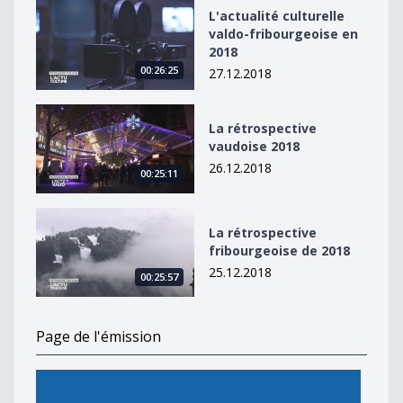
L&#039;actualité culturelle valdo-fribourgeoise en 20
L'actualité culturelle
valdo-fribourgeoise en
2018
00:26:25
27.12.2018
La rétrospective vaudoise 2018
La rétrospective
vaudoise 2018
26.12.2018
00:25:11
La rétrospective fribourgeoise de 2018
La rétrospective
fribourgeoise de 2018
25.12.2018
00:25:57
Page de l'émission