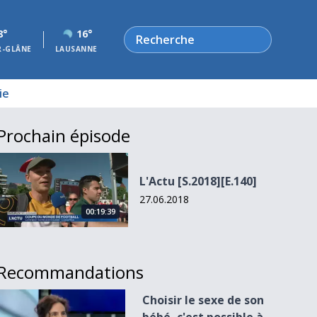
Rechercher
8°
16°
R-GLÂNE
LAUSANNE
ie
Prochain épisode
L&#039;Actu [S.2018][E.140]
L'Actu [S.2018][E.140]
27.06.2018
00:19:39
Recommandations
Choisir le sexe de son bébé, c&#039;est possible à Bâle
Choisir le sexe de son