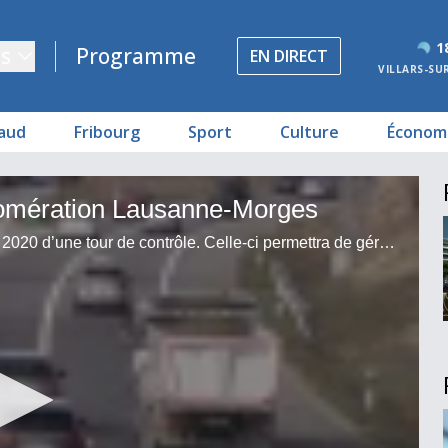
1
s
Programme
EN DIRECT
VILLARS-SU
aud
Fribourg
Sport
Culture
Économ
nne-Morges
in
bons
ne
glomération Lausanne-Morges
L’agglomération Lausanne-Morges va se doter d’ici 2020 d’une tour de contrôle. Celle-ci permettra de gérer le trafic de manière coordonnée et en temps réel. Objectif : mieux informer les conducteurs, notamment en cas d’accidents ou lors de chantiers.