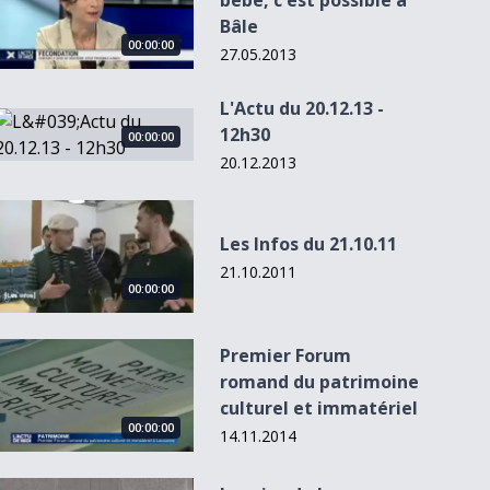
bébé, c'est possible à
Bâle
00:00:00
27.05.2013
L'Actu du 20.12.13 -
L&#039;Actu du 20.12.13 - 12h30
12h30
00:00:00
20.12.2013
00:05:32
Les Infos du 21.10.11
Les Infos du 21.10.11
21.10.2011
00:00:00
u
Un nouveau
Froideville vibre
sentier didactique
au rythme du
à Ele...
ball...
Premier Forum romand du patrimoine culturel et immatériel
Premier Forum
romand du patrimoine
culturel et immatériel
00:00:00
14.11.2014
La crise de la fondation de Beaulieu au coeur des débats