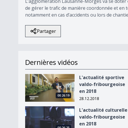
L’agglomération Lausanne-Morges va se doter d’i
de gérer le trafic de manière coordonnée et en t
notamment en cas d’accidents ou lors de chantie
Partager
Dernières vidéos
L&#039;actualité sportive valdo-fribourgeoise 
L'actualité sportive
valdo-fribourgeoise
en 2018
00:26:19
28.12.2018
L&#039;actualité culturelle valdo-fribourgeoise
L'actualité culturelle
valdo-fribourgeoise
en 2018
00:26:25