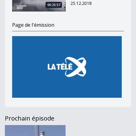
25.12.2018
00:25:57
Page de l'émission
Prochain épisode
L&#039;Actu [S.2018][E.155]