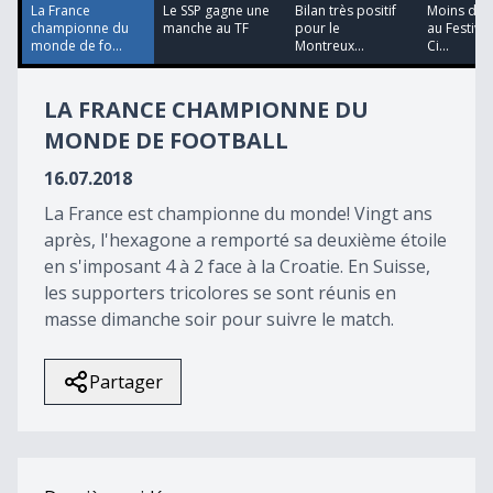
49
La France
Le SSP gagne une
Bilan très positif
Moins de
seconds
championne du
manche au TF
pour le
au Festival
monde de fo...
Montreux...
Ci...
LA FRANCE CHAMPIONNE DU
MONDE DE FOOTBALL
16.07.2018
La France est championne du monde! Vingt ans
après, l'hexagone a remporté sa deuxième étoile
en s'imposant 4 à 2 face à la Croatie. En Suisse,
les supporters tricolores se sont réunis en
masse dimanche soir pour suivre le match.
Partager