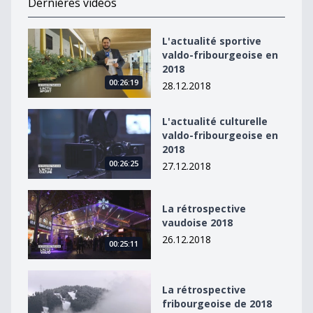
Dernières vidéos
L&#039;actualité sportive valdo-fribourgeoise en 2018
L'actualité sportive
valdo-fribourgeoise en
2018
00:26:19
28.12.2018
L&#039;actualité culturelle valdo-fribourgeoise en 20
L'actualité culturelle
valdo-fribourgeoise en
2018
00:26:25
27.12.2018
La rétrospective vaudoise 2018
La rétrospective
vaudoise 2018
26.12.2018
00:25:11
La rétrospective fribourgeoise de 2018
La rétrospective
fribourgeoise de 2018