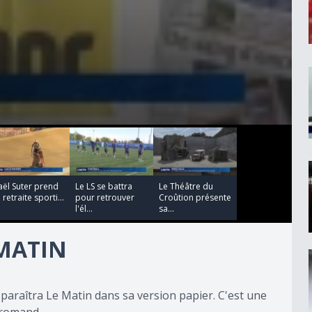
00:02:15
00:02:28
ël Suter prend
Le LS se battra
Le Théâtre du
 retraite sporti...
pour retrouver
Croûtion présente
l'él...
sa...
 MATIN
ue paraîtra Le Matin dans sa version papier. C'est une
 romand.