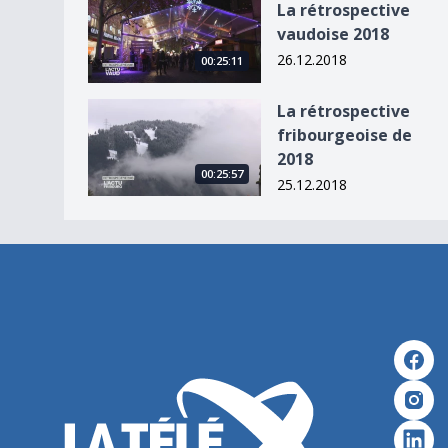
La rétrospective
vaudoise 2018
26.12.2018
00:25:11
La rétrospective fribourgeoise de 2018
La rétrospective
fribourgeoise de
2018
00:25:57
25.12.2018