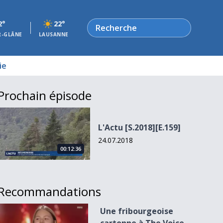
Rechercher
2°
22°
R-GLÂNE
LAUSANNE
ie
Prochain épisode
L&#039;Actu [S.2018][E.159]
L'Actu [S.2018][E.159]
24.07.2018
00:12:36
Recommandations
Une fribourgeoise cartonne à The Voice Kids
Une fribourgeoise