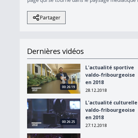
Partager
Dernières vidéos
L&#039;actualité sportive valdo-fribourgeoise 
L'actualité sportive
valdo-fribourgeoise
en 2018
00:26:19
28.12.2018
L&#039;actualité culturelle valdo-fribourgeoise
L'actualité culturelle
valdo-fribourgeoise
en 2018
00:26:25
27.12.2018
La rétrospective vaudoise 2018