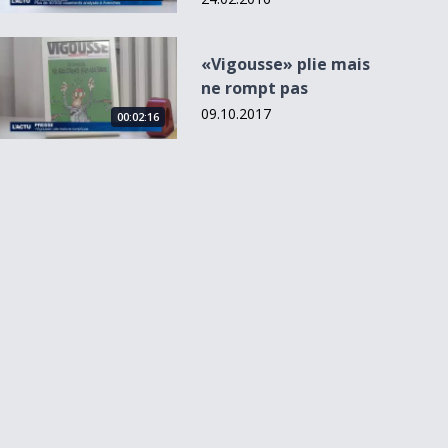
«Vigousse» plie mais ne rompt pas
«Vigousse» plie mais
ne rompt pas
09.10.2017
00:02:16