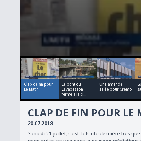
00:02:32
00:02:11
00:00:30
00:00:30
0
seconds
of
2
minutes,
32
Clap de fin pour
Le pont du
Une amende
Ga
seconds
Volume
Le Matin
Lavapesson
salée pour Cremo
sa
90%
fermé à la ci...
CLAP DE FIN POUR LE
20.07.2018
Samedi 21 juillet, c'est la toute dernière fois q
page qui se tourne dans le paysage médiatique