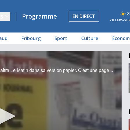
2
s
Programme
EN DIRECT
VILLARS-SU
aud
Fribourg
Sport
Culture
Économ
ion
Samedi 21 juillet, c'est la toute dernière fois que paraîtra Le Matin dans sa version papier. C'est une page qui se tourne dans le paysage médiatique romand.