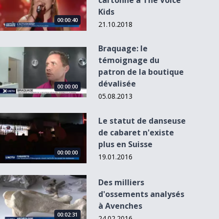
cartonne à The Voice
Kids
00:00:40
21.10.2018
Braquage: le
Braquage: le témoignage du patron de la boutique dévalisée
témoignage du
patron de la boutique
dévalisée
00:00:00
05.08.2013
Le statut de danseuse de cabaret n&#039;existe plus en Sui
Le statut de danseuse
de cabaret n'existe
plus en Suisse
00:00:00
19.01.2016
Des milliers d&#039;ossements analysés à Avenches
Des milliers
d'ossements analysés
à Avenches
00:02:31
24.02.2016