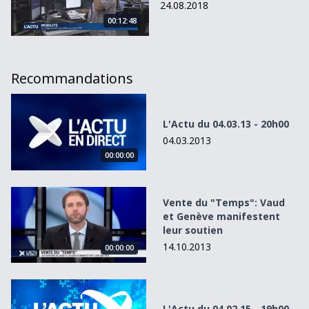
24.08.2018
00:12:48
Recommandations
L&#039;Actu du 04.03.13 - 20h00
L'Actu du 04.03.13 - 20h00
04.03.2013
00:00:00
Vente du &quot;Temps&quot;: Vaud et Genève manifestent
Vente du "Temps": Vaud
et Genève manifestent
leur soutien
14.10.2013
00:00:00
L&#039;Actu du 04.02.15 - 19h00
L'Actu du 04.02.15 - 19h00