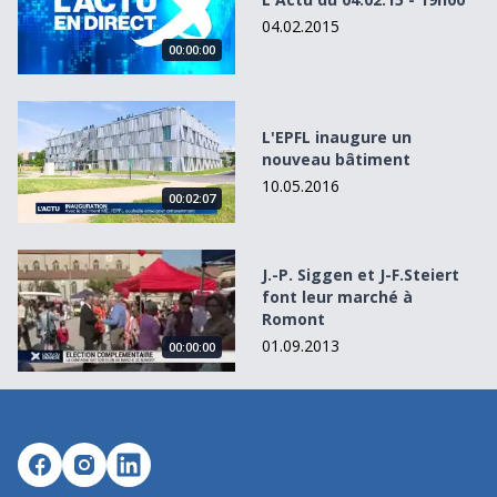
04.02.2015
00:00:00
L&#039;EPFL inaugure un nouveau bâtiment
L'EPFL inaugure un
nouveau bâtiment
10.05.2016
00:02:07
J.-P. Siggen et J-F.Steiert font leur marché à Romont
J.-P. Siggen et J-F.Steiert
font leur marché à
Romont
01.09.2013
00:00:00