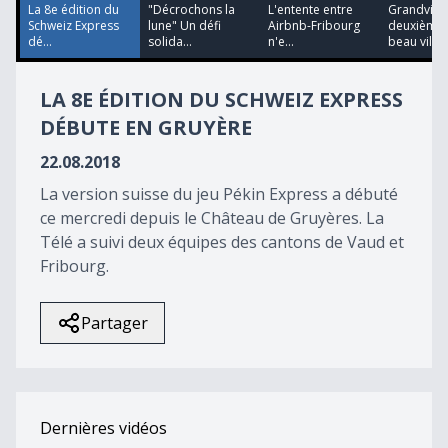
46
La 8e édition du
"Décrochons la
L'entente entre
Grandvilla
seconds
Schweiz Express
lune" Un défi
Airbnb-Fribourg
deuxième 
dé...
solida...
n'e...
beau vil...
LA 8E ÉDITION DU SCHWEIZ EXPRESS
DÉBUTE EN GRUYÈRE
22.08.2018
La version suisse du jeu Pékin Express a débuté
ce mercredi depuis le Château de Gruyères. La
Télé a suivi deux équipes des cantons de Vaud et
Fribourg.
Partager
Dernières vidéos