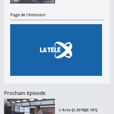
Page de l'émission
Prochain épisode
L&#039;Actu [S.2018][E.181]
L'Actu [S.2018][E.181]