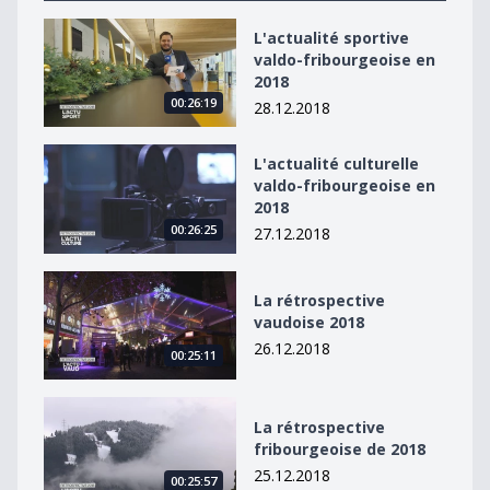
L&#039;actualité sportive valdo-fribourgeoise en 2018
L'actualité sportive
valdo-fribourgeoise en
2018
00:26:19
28.12.2018
L&#039;actualité culturelle valdo-fribourgeoise en 20
L'actualité culturelle
valdo-fribourgeoise en
2018
00:26:25
27.12.2018
La rétrospective vaudoise 2018
La rétrospective
vaudoise 2018
26.12.2018
00:25:11
La rétrospective fribourgeoise de 2018
La rétrospective
fribourgeoise de 2018
25.12.2018
00:25:57