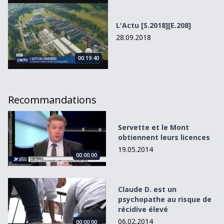
L'Actu [S.2018][E.208]
28.09.2018
00:19:40
Recommandations
Servette et le Mont obtiennent leurs licences
Servette et le Mont
obtiennent leurs licences
19.05.2014
00:00:00
Claude D. est un psychopathe au risque de récidive élevé
Claude D. est un
psychopathe au risque de
récidive élevé
06.02.2014
00:00:00