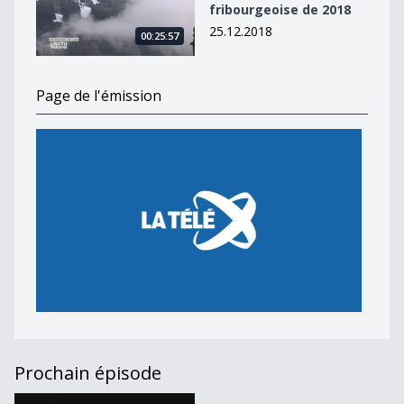
fribourgeoise de 2018
25.12.2018
00:25:57
Page de l'émission
Prochain épisode
L&#039;Actu [S.2018][E.208]