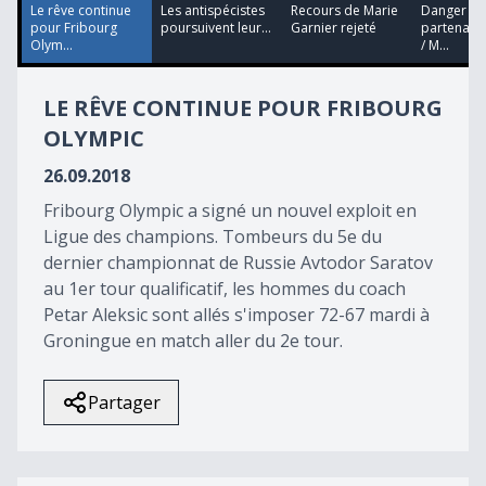
27
Le rêve continue
Les antispécistes
Recours de Marie
Danger po
seconds
pour Fribourg
poursuivent leur...
Garnier rejeté
partenari
Olym...
/ M...
LE RÊVE CONTINUE POUR FRIBOURG
OLYMPIC
26.09.2018
Fribourg Olympic a signé un nouvel exploit en
Ligue des champions. Tombeurs du 5e du
dernier championnat de Russie Avtodor Saratov
au 1er tour qualificatif, les hommes du coach
Petar Aleksic sont allés s'imposer 72-67 mardi à
Groningue en match aller du 2e tour.
Partager