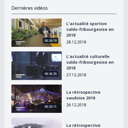
Dernières vidéos
L&#039;actualité sportive valdo-fribourgeoise en 2018
L'actualité sportive
valdo-fribourgeoise en
2018
00:26:19
28.12.2018
L&#039;actualité culturelle valdo-fribourgeoise en 20
L'actualité culturelle
valdo-fribourgeoise en
2018
00:26:25
27.12.2018
La rétrospective vaudoise 2018
La rétrospective
vaudoise 2018
26.12.2018
00:25:11
La rétrospective fribourgeoise de 2018
La rétrospective