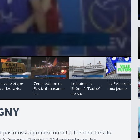
00:00:28
00:02:14
00:02:07
00:03:02
ouvelle étape
7ème édition du
Le bateau le
Le PAL expliqué
ur les taxis.
Festival Lausanne
Rhône à "l'aube"
aux jeunes
L...
de sa...
IGNY
 pas réussi à prendre un set à Trentino lors du
p à Dorigny. Devant 1'314 spectateurs, les