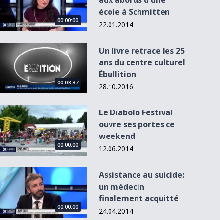
aux abords d'une
école à Schmitten
00:00:00
22.01.2014
Un livre retrace les 25 ans du centre culturel Ébullition
Un livre retrace les 25
ans du centre culturel
Ébullition
00:02:26
00:03:19
00:03:37
28.10.2016
Le Diabolo Festival ouvre ses portes ce weekend
Le Diabolo Festival
ouvre ses portes ce
l'USP dénonce la
Une Cendrillon
Retour des
weekend
politique
tout juste sortie
températures
00:00:00
agricole...
de...
hivernales
12.06.2014
Assistance au suicide: un médecin finalement acquitté
Assistance au suicide:
un médecin
finalement acquitté
00:00:00
24.04.2014