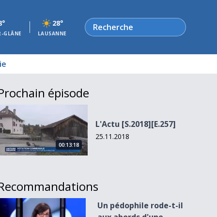
Rechercher
8°
28°
R-GLÂNE
LAUSANNE
ie
Prochain épisode
L&#039;Actu [S.2018][E.257]
L'Actu [S.2018][E.257]
25.11.2018
00:13:18
Recommandations
Un pédophile rode-t-il aux abords d&#039;une école à Schmi
Un pédophile rode-t-il