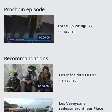
Prochain épisode
L&#039;Actu [S.2018][E.77]
L'Actu [S.2018][E.77]
11.04.2018
00:20:00
Recommandations
Les Infos du 13.03.12
Les Infos du 13.03.12
13.03.2012
00:00:00
Les Veveysans redessineront leur Place du Marché
Les Veveysans
redessineront leur Place