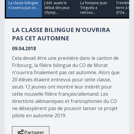
31
La classe bilingue
J-641 avant le
La fontaine Jean
Tremblem
seconds
n'ouvrira pas ce...
début des jeux
Tinguely a
terre à Ch
Olymp...
retrouv...
d'Oe...
LA CLASSE BILINGUE N'OUVRIRA
PAS CET AUTOMNE
09.04.2018
Cela devait être une première dans le canton de
Fribourg, la filière bilingue du CO de Morat
n'ouvrira finalement pas cet automne. Alors que
20 élèves étaient entrevus pour cette classe,
seuls 12 jeunes ont montré leur intérêt pour
cette nouvelle filière français/allemand. Les
directions alémaniques et francophones du CO
ne désespèrent pas de pouvoir lancer ce projet
pilote en automne 2019.
Partager