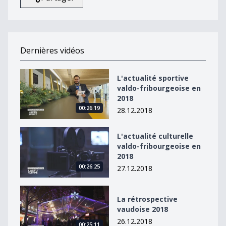
Dernières vidéos
L&#039;actualité sportive valdo-fribourgeoise en 2018
L'actualité sportive
valdo-fribourgeoise en
2018
00:26:19
28.12.2018
L&#039;actualité culturelle valdo-fribourgeoise en 20
L'actualité culturelle
valdo-fribourgeoise en
2018
00:26:25
27.12.2018
La rétrospective vaudoise 2018
La rétrospective
vaudoise 2018
26.12.2018
00:25:11