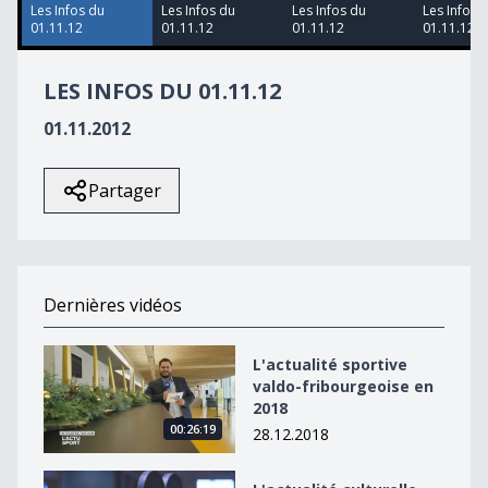
19
Les Infos du
Les Infos du
Les Infos du
Les Infos 
seconds
01.11.12
01.11.12
01.11.12
01.11.12
LES INFOS DU 01.11.12
01.11.2012
Partager
Dernières vidéos
L&#039;actualité sportive valdo-fribourgeoise en 2018
L'actualité sportive
valdo-fribourgeoise en
2018
00:26:19
28.12.2018
L&#039;actualité culturelle valdo-fribourgeoise en 20