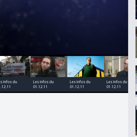
00:00:00
00:00:00
00:00:00
00:00:00
s Infos du
Les Infos du
Les Infos du
Les Infos du
.12.11
01.12.11
01.12.11
01.12.11