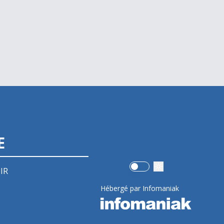
E
Use setting
IR
Hébergé par Infomaniak