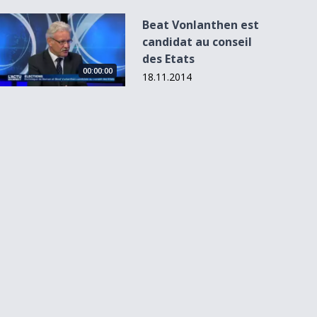
Beat Vonlanthen est candidat au conseil des Etats
Beat Vonlanthen est
candidat au conseil
des Etats
00:00:00
18.11.2014