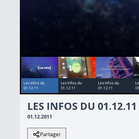
00:00:00
00:00:00
00:00:00
00:00:00
0
seconds
of
4
minutes,
6
Les Infos du
Les Infos du
Les Infos du
Le
seconds
Volume
01.12.11
01.12.11
01.12.11
01
90%
LES INFOS DU 01.12.11
01.12.2011
Partager