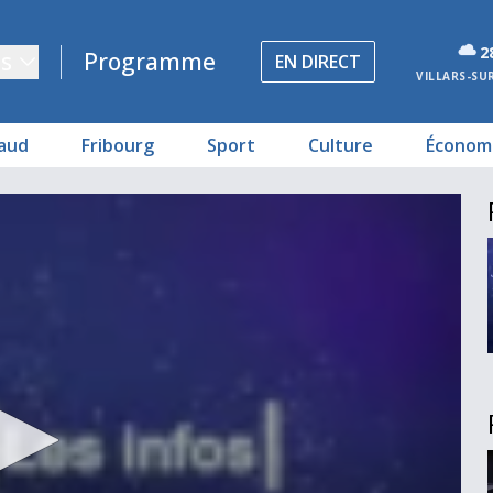
2
s
Programme
EN DIRECT
VILLARS-SU
aud
Fribourg
Sport
Culture
Économ