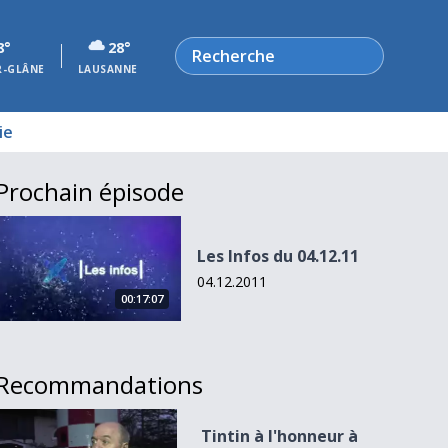
Rechercher
8°
28°
R-GLÂNE
LAUSANNE
ie
Prochain épisode
Les Infos du 04.12.11
Les Infos du 04.12.11
04.12.2011
00:17:07
Recommandations
Tintin à l&#039;honneur à Genève
Tintin à l'honneur à