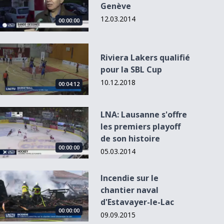
Genève
12.03.2014
00:00:00
Riviera Lakers qualifié pour la SBL Cup
Riviera Lakers qualifié
pour la SBL Cup
10.12.2018
00:00:00
00:00:00
00:00:00
00
00:04:12
LNA: Lausanne s&#039;offre les premiers playoff de son hist
LNA: Lausanne s'offre
les premiers playoff
Les Infos du
Les Infos du
Les Infos du
Les Infos du
de son histoire
01.12.11
01.12.11
01.12.11
01.12.11
00:00:00
05.03.2014
Incendie sur le chantier naval d&#039;Estavayer-le-Lac
Incendie sur le
chantier naval
d'Estavayer-le-Lac
00:00:00
09.09.2015