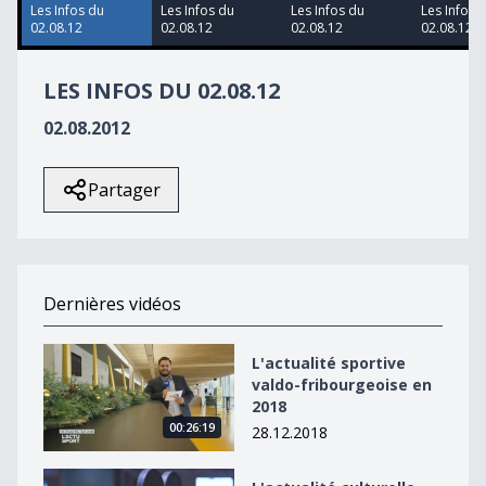
Les Infos du
Les Infos du
Les Infos du
Les Infos 
02.08.12
02.08.12
02.08.12
02.08.12
LES INFOS DU 02.08.12
02.08.2012
Partager
Dernières vidéos
L&#039;actualité sportive valdo-fribourgeoise en 2018
L'actualité sportive
valdo-fribourgeoise en
2018
00:26:19
28.12.2018
L&#039;actualité culturelle valdo-fribourgeoise en 20