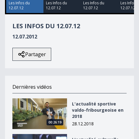
40
Les Infos du
Les Infos du
Les Infos du
Les Infos 
seconds
12.07.12
12.07.12
12.07.12
12.07.12
LES INFOS DU 12.07.12
12.07.2012
Partager
Dernières vidéos
L&#039;actualité sportive valdo-fribourgeoise en 2018
L'actualité sportive
valdo-fribourgeoise en
2018
00:26:19
28.12.2018
L&#039;actualité culturelle valdo-fribourgeoise en 20