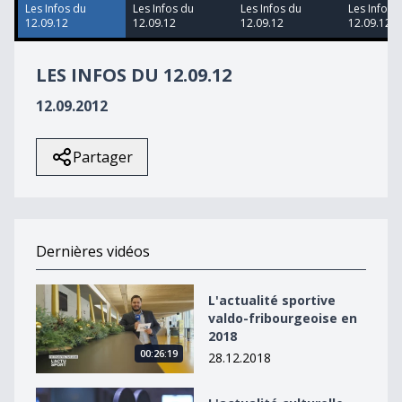
12
Les Infos du
Les Infos du
Les Infos du
Les Infos 
seconds
12.09.12
12.09.12
12.09.12
12.09.12
LES INFOS DU 12.09.12
12.09.2012
Partager
Dernières vidéos
L&#039;actualité sportive valdo-fribourgeoise en 2018
L'actualité sportive
valdo-fribourgeoise en
2018
00:26:19
28.12.2018
L&#039;actualité culturelle valdo-fribourgeoise en 20