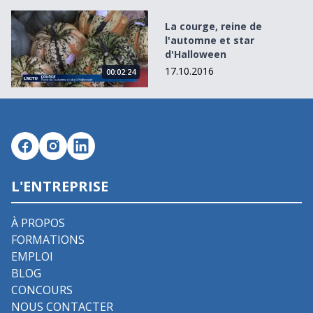
La courge, reine de l&#039;automne et star d&#039;Hall
La courge, reine de
l'automne et star
d'Halloween
17.10.2016
00:02:24
L'ENTREPRISE
À PROPOS
FORMATIONS
EMPLOI
BLOG
CONCOURS
NOUS CONTACTER