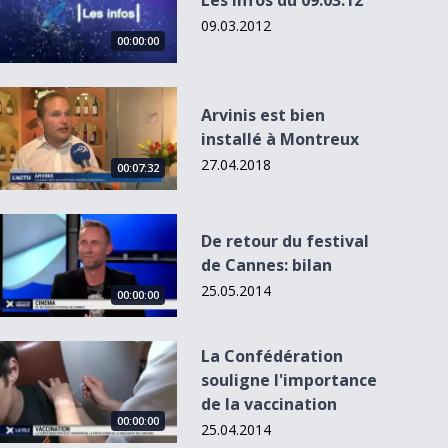
Les Infos du 09.03.12
09.03.2012
00:00:00
Arvinis est bien installé à Montreux
Arvinis est bien
installé à Montreux
27.04.2018
00:00:00
00:00:00
00:07:32
De retour du festival de Cannes: bilan
De retour du festival
de Cannes: bilan
Les Infos du
Les Infos du
Les Infos du
12.09.12
12.09.12
12.09.12
25.05.2014
00:00:00
La Confédération souligne l&#039;importance de la vaccinat
La Confédération
souligne l'importance
de la vaccination
00:00:00
25.04.2014