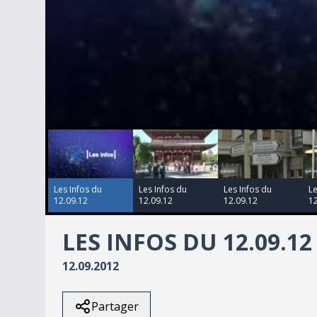
00:00:00
00:00:00
00:00:00
00:00:00
0
seconds
of
3
minutes,
12
Les Infos du
Les Infos du
Les Infos du
Le
seconds
Volume
12.09.12
12.09.12
12.09.12
12
90%
LES INFOS DU 12.09.12
12.09.2012
Partager