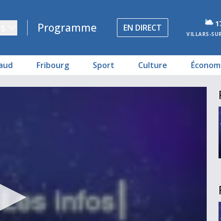
1
s
Programme
EN DIRECT
VILLARS-SU
aud
Fribourg
Sport
Culture
Économ