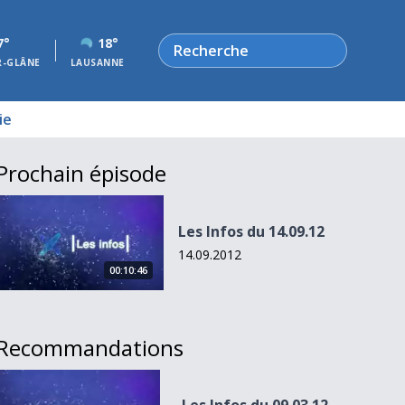
Rechercher
7°
18°
R-GLÂNE
LAUSANNE
ie
Prochain épisode
Les Infos du 14.09.12
Les Infos du 14.09.12
14.09.2012
00:10:46
Recommandations
Les Infos du 09.03.12