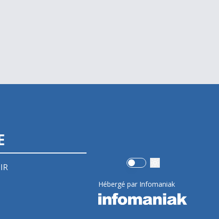
E
Use setting
IR
Hébergé par Infomaniak