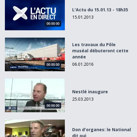
L'Actu du 15.01.13 - 18h35
15.01.2013
00:00:00
Les travaux du Pôle muséal débuteront cette année
Les travaux du Pôle
muséal débuteront cette
année
06.01.2016
00:00:00
Nestlé inaugure
Nestlé inaugure
25.03.2013
00:00:00
Don d&#039;organes: le National dit oui
Don d'organes: le National
dit oui