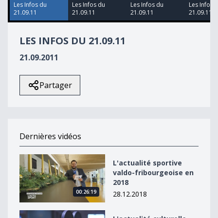
15
Les Infos du
Les Infos du
Les Infos du
Les Infos 
seconds
21.09.11
21.09.11
21.09.11
21.09.11
LES INFOS DU 21.09.11
21.09.2011
Partager
Dernières vidéos
L&#039;actualité sportive valdo-fribourgeoise en 2018
L'actualité sportive
valdo-fribourgeoise en
2018
00:26:19
28.12.2018
L&#039;actualité culturelle valdo-fribourgeoise en 20