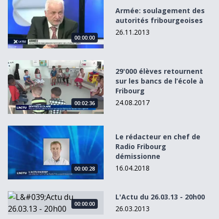
Armée: soulagement des
autorités fribourgeoises
26.11.2013
00:00:00
29&#039;000 élèves retournent sur les bancs de l’école à
29'000 élèves retournent
sur les bancs de l’école à
Fribourg
24.08.2017
00:02:36
Le rédacteur en chef de Radio Fribourg démissionne
Le rédacteur en chef de
Radio Fribourg
démissionne
16.04.2018
00:00:28
L&#039;Actu du 26.03.13 - 20h00
L'Actu du 26.03.13 - 20h00
00:00:00
26.03.2013