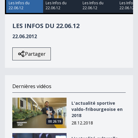
28
Les Infos du
Les Infos du
Les Infos du
Les Infos 
seconds
22.06.12
22.06.12
22.06.12
22.06.12
LES INFOS DU 22.06.12
22.06.2012
Partager
Dernières vidéos
L&#039;actualité sportive valdo-fribourgeoise en 2018
L'actualité sportive
valdo-fribourgeoise en
2018
00:26:19
28.12.2018
L&#039;actualité culturelle valdo-fribourgeoise en 20