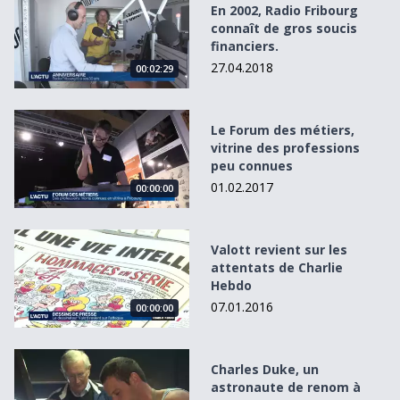
En 2002, Radio Fribourg
connaît de gros soucis
financiers.
27.04.2018
00:02:29
Le Forum des métiers, vitrine des professions peu connu
Le Forum des métiers,
vitrine des professions
peu connues
01.02.2017
00:00:00
Valott revient sur les attentats de Charlie Hebdo
Valott revient sur les
attentats de Charlie
Hebdo
07.01.2016
00:00:00
Charles Duke, un astronaute de renom à Charmey
Charles Duke, un
astronaute de renom à