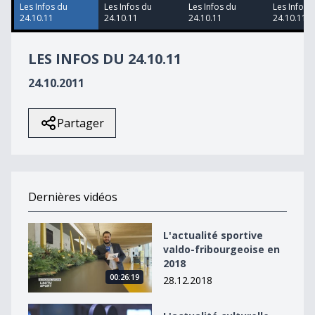
46
Les Infos du
Les Infos du
Les Infos du
Les Infos 
seconds
24.10.11
24.10.11
24.10.11
24.10.11
LES INFOS DU 24.10.11
24.10.2011
Partager
Dernières vidéos
L&#039;actualité sportive valdo-fribourgeoise en 2018
L'actualité sportive
valdo-fribourgeoise en
2018
00:26:19
28.12.2018
L&#039;actualité culturelle valdo-fribourgeoise en 20