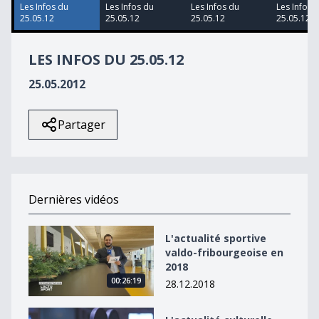
55
Les Infos du
Les Infos du
Les Infos du
Les Infos 
seconds
25.05.12
25.05.12
25.05.12
25.05.12
LES INFOS DU 25.05.12
25.05.2012
Partager
Dernières vidéos
L&#039;actualité sportive valdo-fribourgeoise en 2018
L'actualité sportive
valdo-fribourgeoise en
2018
00:26:19
28.12.2018
L&#039;actualité culturelle valdo-fribourgeoise en 20