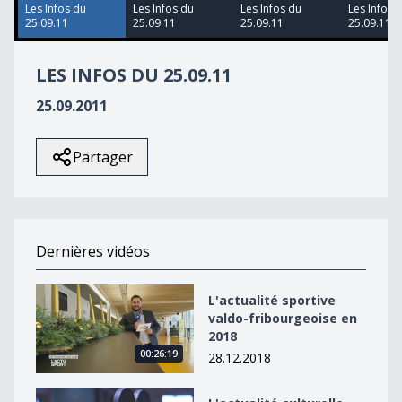
44
Les Infos du
Les Infos du
Les Infos du
Les Infos 
seconds
25.09.11
25.09.11
25.09.11
25.09.11
LES INFOS DU 25.09.11
25.09.2011
Partager
Dernières vidéos
L&#039;actualité sportive valdo-fribourgeoise en 2018
L'actualité sportive
valdo-fribourgeoise en
2018
00:26:19
28.12.2018
L&#039;actualité culturelle valdo-fribourgeoise en 20