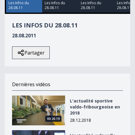
52
Les Infos du
Les Infos du
Les Infos du
Les Infos 
seconds
28.08.11
28.08.11
28.08.11
28.08.11
LES INFOS DU 28.08.11
28.08.2011
Partager
Dernières vidéos
L&#039;actualité sportive valdo-fribourgeoise en 2018
L'actualité sportive
valdo-fribourgeoise en
2018
00:26:19
28.12.2018
L&#039;actualité culturelle valdo-fribourgeoise en 20