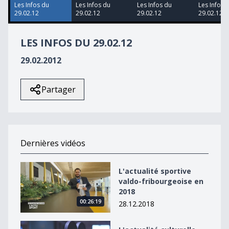
49
Les Infos du
Les Infos du
Les Infos du
Les Infos 
seconds
29.02.12
29.02.12
29.02.12
29.02.12
LES INFOS DU 29.02.12
29.02.2012
Partager
Dernières vidéos
L&#039;actualité sportive valdo-fribourgeoise en 2018
L'actualité sportive
valdo-fribourgeoise en
2018
00:26:19
28.12.2018
L&#039;actualité culturelle valdo-fribourgeoise en 20