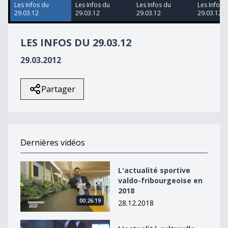
42
Les Infos du
Les Infos du
Les Infos du
Les Infos 
seconds
29.03.12
29.03.12
29.03.12
29.03.12
LES INFOS DU 29.03.12
29.03.2012
Partager
Dernières vidéos
L&#039;actualité sportive valdo-fribourgeoise en 2018
L'actualité sportive
valdo-fribourgeoise en
2018
00:26:19
28.12.2018
L&#039;actualité culturelle valdo-fribourgeoise en 20