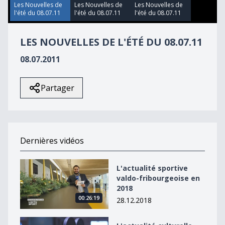
3
Les Nouvelles de
Les Nouvelles de
Les Nouvelles de
seconds
l'été du 08.07.11
l'été du 08.07.11
l'été du 08.07.11
LES NOUVELLES DE L'ÉTÉ DU 08.07.11
08.07.2011
Partager
Dernières vidéos
L&#039;actualité sportive valdo-fribourgeoise en 2018
L'actualité sportive
valdo-fribourgeoise en
2018
00:26:19
28.12.2018
L&#039;actualité culturelle valdo-fribourgeoise en 20