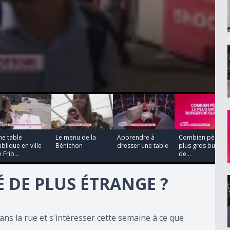
00:07:15
00:06:45
00:01:21
ne table
Le menu de la
Apprendre à
Combien pèse le
blique en ville
Bénichon
dresser une table
plus gros burger
 Frib...
de...
 DE PLUS ÉTRANGE ?
ans la rue et s'intéresser cette semaine à ce que