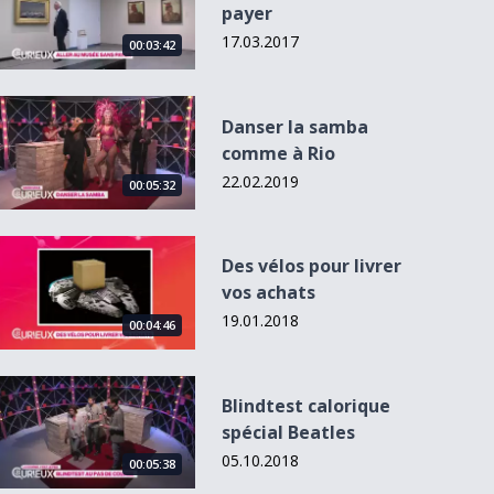
payer
17.03.2017
00:03:42
Danser la samba comme à Rio
Danser la samba
comme à Rio
22.02.2019
00:05:32
Des vélos pour livrer vos achats
Des vélos pour livrer
vos achats
19.01.2018
00:04:46
Blindtest calorique spécial Beatles
Blindtest calorique
spécial Beatles
05.10.2018
00:05:38