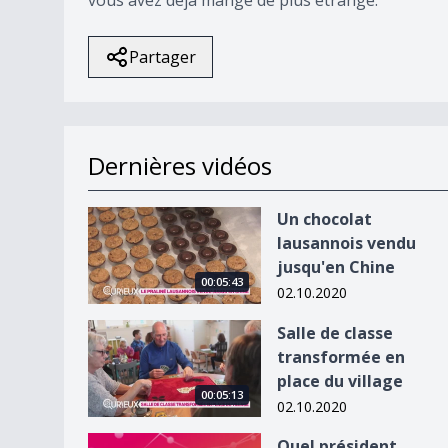
Partager
Dernières vidéos
Un chocolat lausannois vendu jusqu&#039;en C
Un chocolat
lausannois vendu
jusqu'en Chine
00:05:43
02.10.2020
Salle de classe transformée en place du village
Salle de classe
transformée en
place du village
00:05:13
02.10.2020
Quel président français est fan de pralinés laus
Quel président