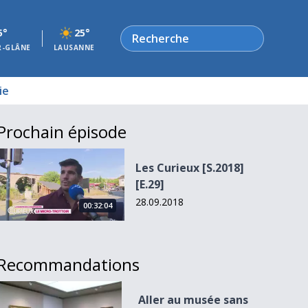
Rechercher
5°
25°
R-GLÂNE
LAUSANNE
ie
Prochain épisode
Les Curieux [S.2018][E.29]
Les Curieux [S.2018]
[E.29]
28.09.2018
00:32:04
Recommandations
Aller au musée sans payer
Aller au musée sans