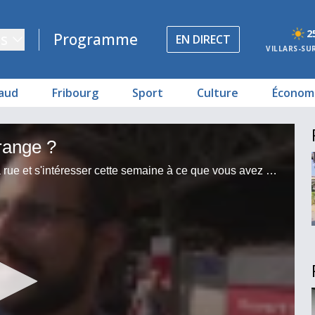
2
s
Programme
EN DIRECT
VILLARS-SU
aud
Fribourg
Sport
Culture
Économ
range ?
Notre micro-trottoir est allé à votre rencontre dans la rue et s'intéresser cette semaine à ce que vous avez déjà mangé de plus étrange.