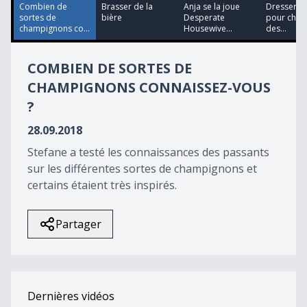
Combien de
Brasser de la
Anja se la joue
Dresser so
sortes de
bière
Desperate
pour cher
champignons co...
Housewive...
des...
COMBIEN DE SORTES DE
CHAMPIGNONS CONNAISSEZ-VOUS
?
28.09.2018
Stefane a testé les connaissances des passants
sur les différentes sortes de champignons et
certains étaient très inspirés.
Partager
Dernières vidéos