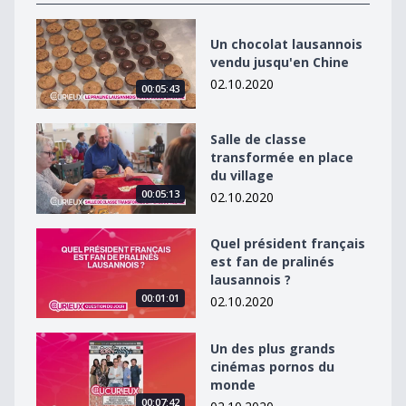
Un chocolat lausannois vendu jusqu&#039;en Chine
Un chocolat lausannois
vendu jusqu'en Chine
02.10.2020
00:05:43
Salle de classe transformée en place du village
Salle de classe
transformée en place
du village
00:05:13
02.10.2020
Quel président français est fan de pralinés lausannois 
Quel président français
est fan de pralinés
lausannois ?
00:01:01
02.10.2020
Un des plus grands cinémas pornos du monde
Un des plus grands
cinémas pornos du
monde
00:07:42