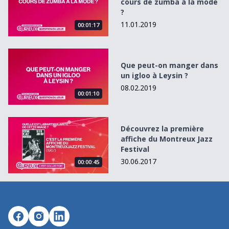
cours de zumba à la mode
?
11.01.2019
00:01:17
Que peut-on manger dans un igloo à Leysin ?
Que peut-on manger dans
un igloo à Leysin ?
08.02.2019
00:01:10
Découvrez la première affiche du Montreux Jazz Festival
Découvrez la première
affiche du Montreux Jazz
Festival
30.06.2017
00:00:45