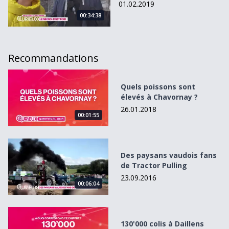
01.02.2019
00:34:38
Recommandations
Quels poissons sont élevés à Chavornay ?
Quels poissons sont
élevés à Chavornay ?
26.01.2018
00:01:55
Des paysans vaudois fans de Tractor Pulling
Des paysans vaudois fans
de Tractor Pulling
23.09.2016
00:06:04
130&#039;000 colis à Daillens chaque jour
130'000 colis à Daillens