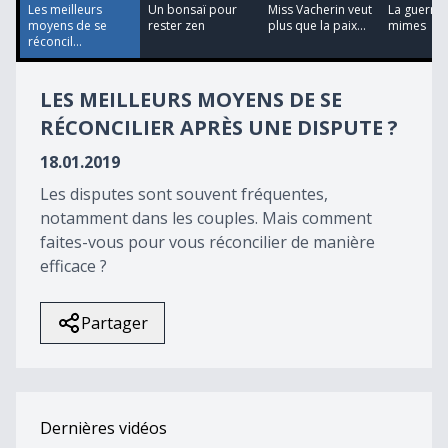
47
Les meilleurs
Un bonsaï pour
Miss Vacherin veut
La guerre 
seconds
moyens de se
rester zen
plus que la paix...
mimes
réconcil...
LES MEILLEURS MOYENS DE SE
RÉCONCILIER APRÈS UNE DISPUTE ?
18.01.2019
Les disputes sont souvent fréquentes,
notamment dans les couples. Mais comment
faites-vous pour vous réconcilier de manière
efficace ?
Partager
Dernières vidéos