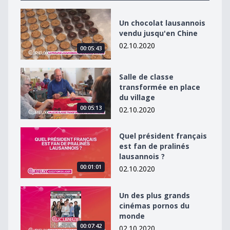
Un chocolat lausannois vendu jusqu&#039;en Chine
Un chocolat lausannois
vendu jusqu'en Chine
02.10.2020
00:05:43
Salle de classe transformée en place du village
Salle de classe
transformée en place
du village
00:05:13
02.10.2020
Quel président français est fan de pralinés lausannois 
Quel président français
est fan de pralinés
lausannois ?
00:01:01
02.10.2020
Un des plus grands cinémas pornos du monde
Un des plus grands
cinémas pornos du
monde
00:07:42
02.10.2020