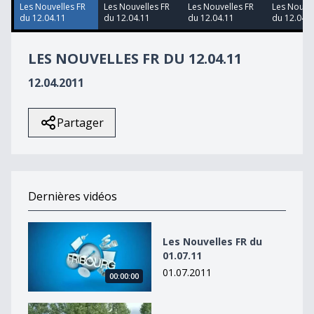
34
Les Nouvelles FR
Les Nouvelles FR
Les Nouvelles FR
Les Nouvel
seconds
du 12.04.11
du 12.04.11
du 12.04.11
du 12.04.1
LES NOUVELLES FR DU 12.04.11
12.04.2011
Partager
Dernières vidéos
Les Nouvelles FR du 01.07.11
Les Nouvelles FR du
01.07.11
01.07.2011
00:00:00
Les Nouvelles FR du 01.07.11