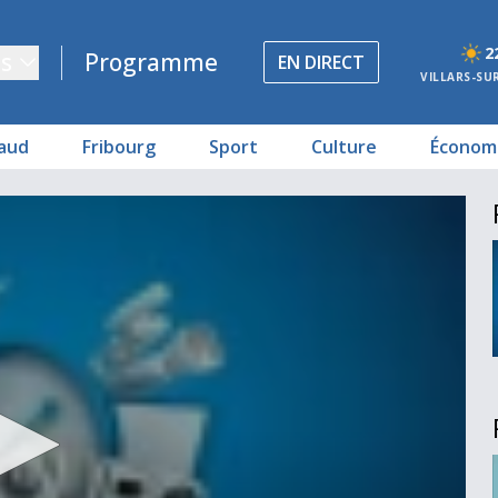
2
s
Programme
EN DIRECT
VILLARS-SU
aud
Fribourg
Sport
Culture
Économ