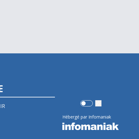
E
Use setting
IR
Hébergé par Infomaniak