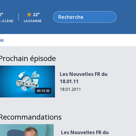
Rechercher
2°
22°
R-GLÂNE
LAUSANNE
ie
Prochain épisode
Les Nouvelles FR du 18.01.11
Les Nouvelles FR du
18.01.11
18.01.2011
00:10:30
Recommandations
Les Nouvelles FR du 16.07.10
Les Nouvelles FR du