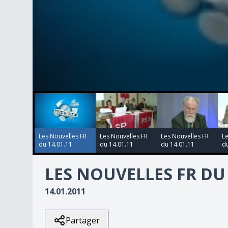
00:00:00
00:00:00
00:00:00
00:00:00
0
seconds
of
2
minutes,
29
Les Nouvelles FR
Les Nouvelles FR
Les Nouvelles FR
Le
seconds
Volume
du 14.01.11
du 14.01.11
du 14.01.11
du
90%
LES NOUVELLES FR DU 
14.01.2011
Partager