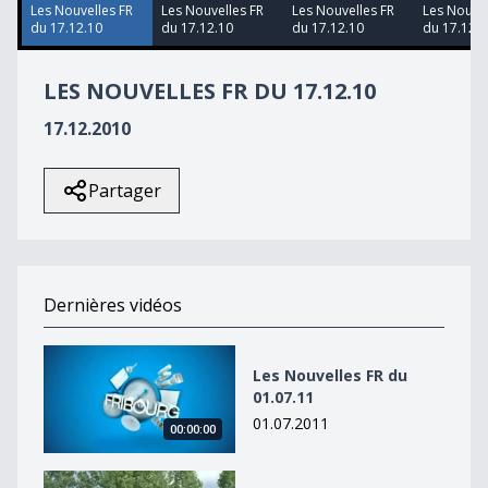
34
Les Nouvelles FR
Les Nouvelles FR
Les Nouvelles FR
Les Nouvel
seconds
du 17.12.10
du 17.12.10
du 17.12.10
du 17.12.1
LES NOUVELLES FR DU 17.12.10
17.12.2010
Partager
Dernières vidéos
Les Nouvelles FR du 01.07.11
Les Nouvelles FR du
01.07.11
01.07.2011
00:00:00
Les Nouvelles FR du 01.07.11