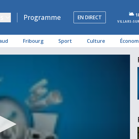
1
s
Programme
EN DIRECT
VILLARS-SU
aud
Fribourg
Sport
Culture
Économ