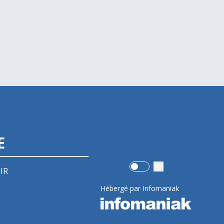
E
Use setting
IR
Hébergé par Infomaniak