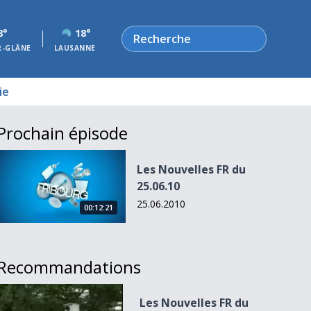
Rechercher
8°
18°
R-GLÂNE
LAUSANNE
ie
Prochain épisode
Les Nouvelles FR du 25.06.10
Les Nouvelles FR du
25.06.10
25.06.2010
00:12:21
Recommandations
Les Nouvelles FR du 09.11.09
Les Nouvelles FR du