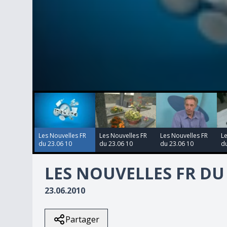
00:00:00
00:00:00
00:00:00
00:00:00
0
seconds
of
3
minutes,
20
Les Nouvelles FR
Les Nouvelles FR
Les Nouvelles FR
Le
seconds
Volume
du 23.06 10
du 23.06 10
du 23.06 10
du
90%
LES NOUVELLES FR DU 
23.06.2010
Partager