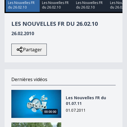
8
Les Nouvelles FR
Les Nouvelles FR
Les Nouvelles FR
Les Nouvel
seconds
du 26.02.10
du 26.02.10
du 26.02.10
du 26.02.1
LES NOUVELLES FR DU 26.02.10
26.02.2010
Partager
Dernières vidéos
Les Nouvelles FR du 01.07.11
Les Nouvelles FR du
01.07.11
01.07.2011
00:00:00
Les Nouvelles FR du 01.07.11