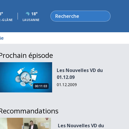
Rechercher
8°
18°
R-GLÂNE
LAUSANNE
ie
Prochain épisode
Les Nouvelles VD du 01.12.09
Les Nouvelles VD du
01.12.09
01.12.2009
00:11:03
Recommandations
Les Nouvelles VD du 04.11.10
Les Nouvelles VD du