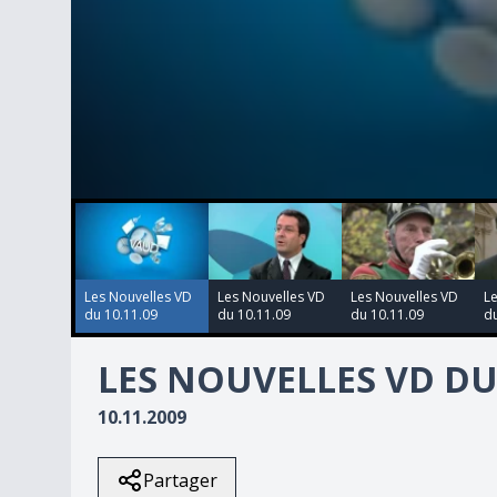
00:00:00
00:00:00
00:00:00
00:00:00
0
seconds
of
3
minutes,
34
Les Nouvelles VD
Les Nouvelles VD
Les Nouvelles VD
L
seconds
Volume
du 10.11.09
du 10.11.09
du 10.11.09
du
90%
LES NOUVELLES VD DU 
10.11.2009
Partager