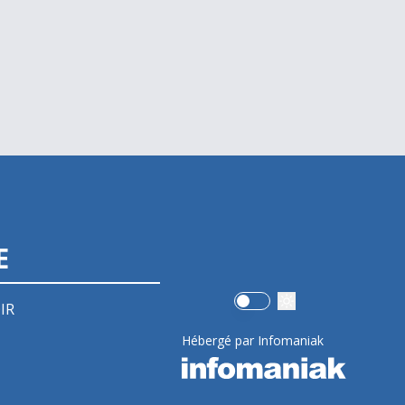
E
Use setting
IR
Hébergé par Infomaniak