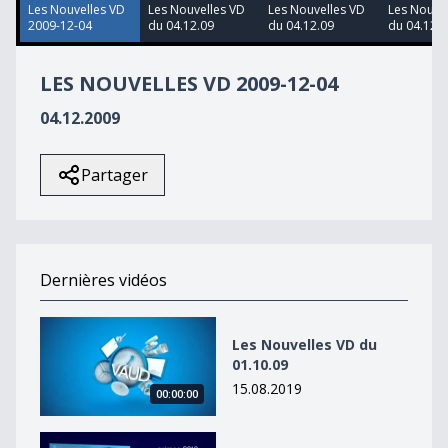
46
Les Nouvelles VD
Les Nouvelles VD
Les Nouvelles VD
Les Nouve
seconds
2009-12-04
du 04.12.09
du 04.12.09
du 04.12.0
LES NOUVELLES VD 2009-12-04
04.12.2009
Partager
Dernières vidéos
Les Nouvelles VD du 01.10.09
Les Nouvelles VD du
01.10.09
15.08.2019
00:00:00
Les Nouvelles VD du 01.10.09