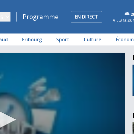
2
s
Programme
EN DIRECT
VILLARS-SU
aud
Fribourg
Sport
Culture
Économ