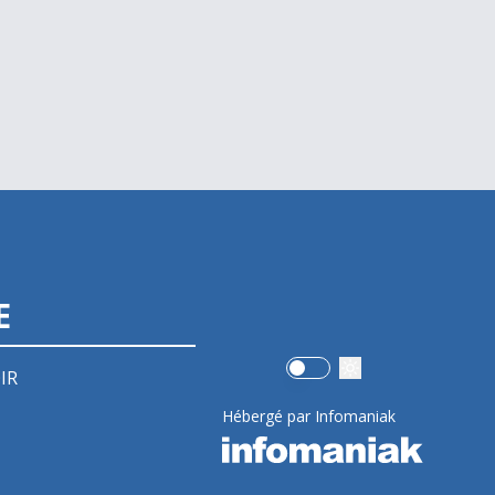
E
Use setting
IR
Hébergé par Infomaniak