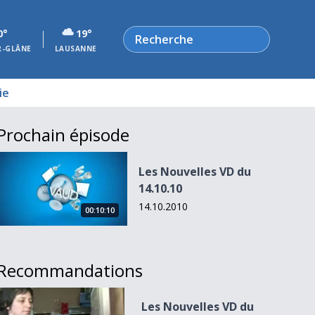
Rechercher
0°
19°
R-GLÂNE
LAUSANNE
ie
Prochain épisode
Les Nouvelles VD du 14.10.10
Les Nouvelles VD du
14.10.10
14.10.2010
00:10:10
Recommandations
Les Nouvelles VD du 01.12.09
Les Nouvelles VD du