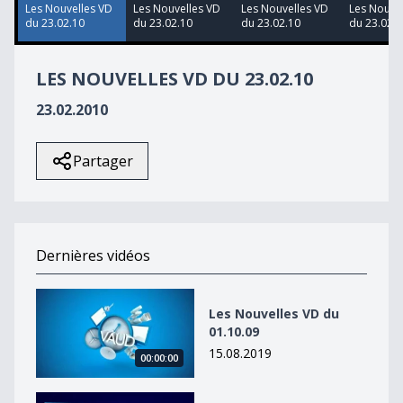
41
Les Nouvelles VD
Les Nouvelles VD
Les Nouvelles VD
Les Nouve
seconds
du 23.02.10
du 23.02.10
du 23.02.10
du 23.02.1
LES NOUVELLES VD DU 23.02.10
23.02.2010
Partager
Dernières vidéos
Les Nouvelles VD du 01.10.09
Les Nouvelles VD du
01.10.09
15.08.2019
00:00:00
Les Nouvelles VD du 01.10.09