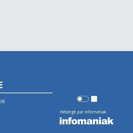
E
Use setting
IR
Hébergé par Infomaniak