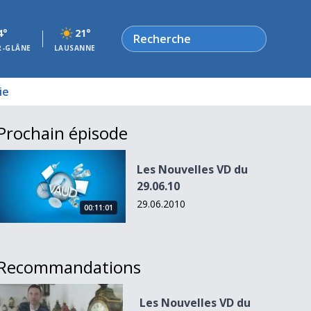
Rechercher
4°
21°
R-GLÂNE
LAUSANNE
ie
Prochain épisode
Les Nouvelles VD du 29.06.10
Les Nouvelles VD du
29.06.10
29.06.2010
00:11:01
Recommandations
Les Nouvelles VD du 24.03.10
Les Nouvelles VD du