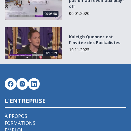
pas dit au revoir aux play-
off
06.01.2020
00:03:58
Kaleigh Quennec est l&#039;invitée des Puckalistes
Kaleigh Quennec est
l'invitée des Puckalistes
10.11.2025
00:15:29
L'ENTREPRISE
À PROPOS
FORMATIONS
EMPLOI