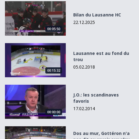
Bilan du Lausanne HC
Bilan du Lausanne HC
22.12.2025
00:05:50
Lausanne est au fond du trou
Lausanne est au fond du
trou
05.02.2018
00:15:32
J.O.: les scandinaves favoris
J.O.: les scandinaves
favoris
17.02.2014
00:00:00
Dos au mur, Gottéron n&#039;a pas dit au revoir aux play
Dos au mur, Gottéron n'a