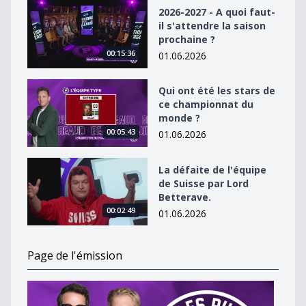
2026-2027 - A quoi faut-il s&#039;attendre la saison p
2026-2027 - A quoi faut-
il s'attendre la saison
prochaine ?
00:15:36
01.06.2026
Qui ont été les stars de ce championnat du monde ?
Qui ont été les stars de
ce championnat du
monde ?
00:05:43
01.06.2026
La défaite de l&#039;équipe de Suisse par Lord Better
La défaite de l'équipe
de Suisse par Lord
Betterave.
00:02:49
01.06.2026
Page de l'émission