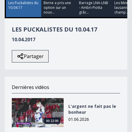
17
Les Puckalistes du
Berne a pris une
Barrage LNA-LNB
Les Minis 
seconds
10.04.17
option sur un
- Ambri-Piotta
lausannois
nouv...
grâc...
champ...
LES PUCKALISTES DU 10.04.17
10.04.2017
Partager
Dernières vidéos
L&#039;argent ne fait pas le bonheur
L'argent ne fait pas le
bonheur
01.06.2026
00:22:00