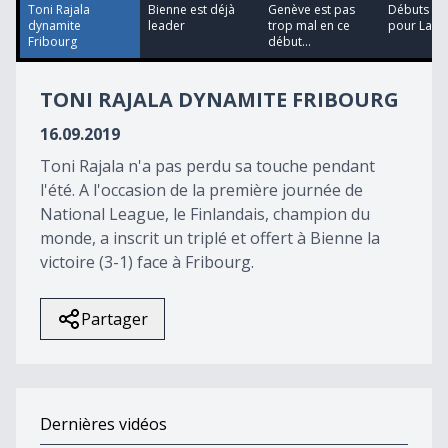
23
Toni Rajala
Bienne est déjà
Genève est pas
Débuts réu
seconds
dynamite
leader
trop mal en ce
pour Laus
Fribourg
début...
TONI RAJALA DYNAMITE FRIBOURG
16.09.2019
Toni Rajala n'a pas perdu sa touche pendant
l'été. A l'occasion de la première journée de
National League, le Finlandais, champion du
monde, a inscrit un triplé et offert à Bienne la
victoire (3-1) face à Fribourg.
Partager
Dernières vidéos