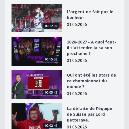
L&#039;argent ne fait pas le bonheur
L'argent ne fait pas le
bonheur
01.06.2026
00:22:00
2026-2027 - A quoi faut-il s&#039;attendre la saison p
2026-2027 - A quoi faut-
il s'attendre la saison
prochaine ?
00:15:36
01.06.2026
Qui ont été les stars de ce championnat du monde ?
Qui ont été les stars de
ce championnat du
monde ?
00:05:43
01.06.2026
La défaite de l&#039;équipe de Suisse par Lord Better
La défaite de l'équipe
de Suisse par Lord
Betterave.
00:02:49
01.06.2026