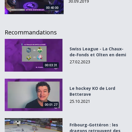
30.09.2019
00:40:00
Recommandations
Swiss League - La Chaux-de-Fonds et Olten en demi
Swiss League - La Chaux-
de-Fonds et Olten en demi
27.02.2023
00:03:31
Le hockey KO de Lord Betterave
Le hockey KO de Lord
Betterave
25.10.2021
00:01:27
Fribourg-Gottéron : les dragons retrouvent des couleurs
Fribourg-Gottéron : les
dragons retrouvent des