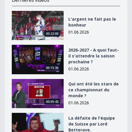
Dernières vidéos
L&#039;argent ne fait pas le bonheur
L'argent ne fait pas le
bonheur
01.06.2026
00:22:00
2026-2027 - A quoi faut-il s&#039;attendre la saison p
2026-2027 - A quoi faut-
il s'attendre la saison
prochaine ?
00:15:36
01.06.2026
Qui ont été les stars de ce championnat du monde ?
Qui ont été les stars de
ce championnat du
monde ?
00:05:43
01.06.2026
La défaite de l&#039;équipe de Suisse par Lord Better
La défaite de l'équipe
de Suisse par Lord
Betterave.