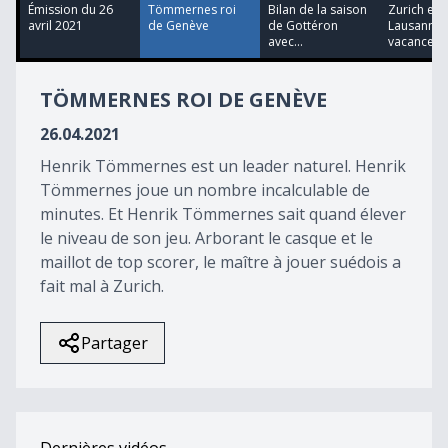
38
Émission du 26
Tömmernes roi
Bilan de la saison
Zurich env
minutes,
avril 2021
de Genève
de Gottéron
Lausanne 
48
avec...
vacances
seconds
TÖMMERNES ROI DE GENÈVE
26.04.2021
Henrik Tömmernes est un leader naturel. Henrik
Tömmernes joue un nombre incalculable de
minutes. Et Henrik Tömmernes sait quand élever
le niveau de son jeu. Arborant le casque et le
maillot de top scorer, le maître à jouer suédois a
fait mal à Zurich.
Partager