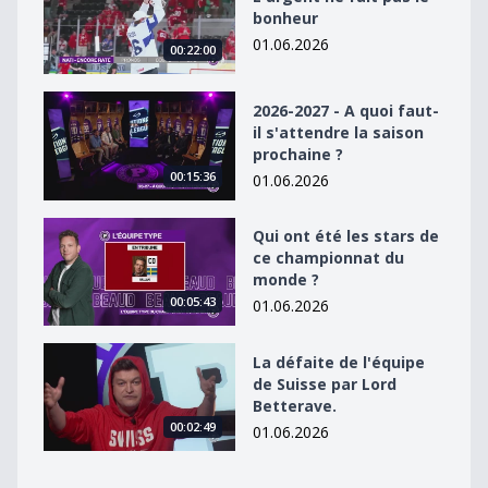
bonheur
01.06.2026
00:22:00
2026-2027 - A quoi faut-il s&#039;attendre la saison p
2026-2027 - A quoi faut-
il s'attendre la saison
prochaine ?
00:15:36
01.06.2026
Qui ont été les stars de ce championnat du monde ?
Qui ont été les stars de
ce championnat du
monde ?
00:05:43
01.06.2026
La défaite de l&#039;équipe de Suisse par Lord Better
La défaite de l'équipe
de Suisse par Lord
Betterave.
00:02:49
01.06.2026