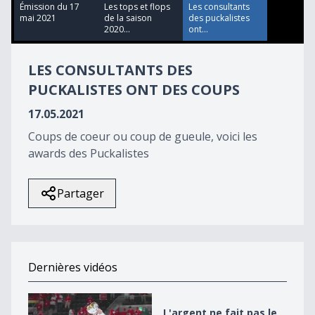
38
Émission du 17
Les tops et flops
Les consultants
minutes,
mai 2021
de la saison
des puckalistes
26
2020...
ont...
seconds
LES CONSULTANTS DES
PUCKALISTES ONT DES COUPS
17.05.2021
Coups de coeur ou coup de gueule, voici les
awards des Puckalistes
Partager
Dernières vidéos
L&#039;argent ne fait pas le bonheur
L'argent ne fait pas le