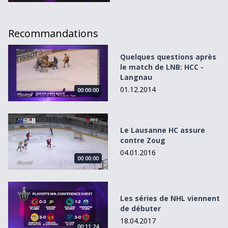
Recommandations
Quelques questions après le match de LNB: HCC - Langn
Quelques questions après
le match de LNB: HCC -
Langnau
01.12.2014
00:00:00
Le Lausanne HC assure contre Zoug
Le Lausanne HC assure
contre Zoug
04.01.2016
00:00:00
Les séries de NHL viennent de débuter
Les séries de NHL viennent
de débuter
18.04.2017
00:11:24