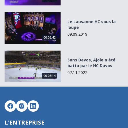
Le Lausanne HC sous la loupe
Le Lausanne HC sous la
loupe
09.09.2019
00:05:42
Sans Devos, Ajoie a été battu par le HC Davos
Sans Devos, Ajoie a été
battu par le HC Davos
07.11.2022
00:08:14
L'ENTREPRISE