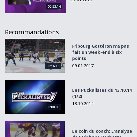
00:53:14
Recommandations
Fribourg Gottéron n&#039;a pas fait un week-end à six p
Fribourg Gottéron n'a pas
fait un week-end à six
points
09.01.2017
00:16:16
Les Puckalistes du 13.10.14 (1/2)
Les Puckalistes du 13.10.14
(1/2)
13.10.2014
00:00:00
Le coin du coach: L&#039;analyse de Stéphane Rochette
Le coin du coach: L'analyse