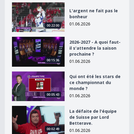
L&#039;argent ne fait pas le bonheur
L'argent ne fait pas le
bonheur
01.06.2026
00:22:00
2026-2027 - A quoi faut-il s&#039;attendre la saison p
2026-2027 - A quoi faut-
il s'attendre la saison
prochaine ?
00:15:36
01.06.2026
Qui ont été les stars de ce championnat du monde ?
Qui ont été les stars de
ce championnat du
monde ?
00:05:43
01.06.2026
La défaite de l&#039;équipe de Suisse par Lord Better
La défaite de l'équipe
de Suisse par Lord
Betterave.
00:02:49
01.06.2026