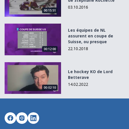
de Stéphane Rochette
03.10.2016
00:15:51
Les équipes de NL assurent en coupe de Suisse, ou pres
Les équipes de NL
assurent en coupe de
Suisse, ou presque
22.10.2018
00:12:00
Le hockey KO de Lord Betterave
Le hockey KO de Lord
Betterave
14.02.2022
00:02:10