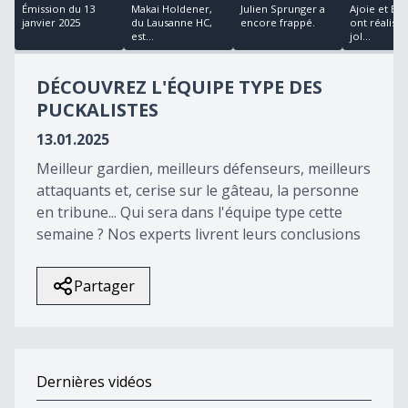
51
Émission du 13
Makai Holdener,
Julien Sprunger a
Ajoie et Bi
minutes,
janvier 2025
du Lausanne HC,
encore frappé.
ont réalisé
35
est...
jol...
seconds
DÉCOUVREZ L'ÉQUIPE TYPE DES
PUCKALISTES
13.01.2025
Meilleur gardien, meilleurs défenseurs, meilleurs
attaquants et, cerise sur le gâteau, la personne
en tribune... Qui sera dans l'équipe type cette
semaine ? Nos experts livrent leurs conclusions
Partager
Dernières vidéos