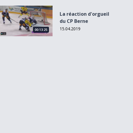
La réaction d&#039;orgueil du CP Berne
La réaction d'orgueil
du CP Berne
15.04.2019
00:13:25