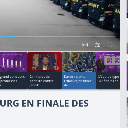
00:02:51
00:05:26
00:05:14
00:07:45
 grand concours
2 minutes de
Davos rejoint
L'équipe type des
 pronostics
pénalité contre
Fribourg en finale
1/2 finales de Mi...
...
Jannik...
de...
URG EN FINALE DES