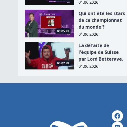
01.06.2026
Qui ont été les stars de ce championnat du mon
Qui ont été les stars
de ce championnat
du monde ?
00:05:43
01.06.2026
La défaite de l&#039;équipe de Suisse par Lord 
La défaite de
l'équipe de Suisse
par Lord Betterave.
00:02:49
01.06.2026