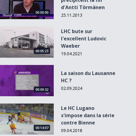
précipitent la fin
d'Antti Törmänen
00:00:00
25.11.2013
LHC bute sur l&#039;excellent Ludovic Waeber
LHC bute sur
l'excellent Ludovic
Waeber
00:05:23
00:04:02
19.04.2021
La saison du Lausanne HC ?
La saison du Lausanne
HC ?
Le HC Ajoie est en
Le HC Sierre
vacances
champion 58 ans
02.09.2024
00:09:32
après
Le HC Lugano s&#039;impose dans la série contre Bienne
Le HC Lugano
s'impose dans la série
contre Bienne
00:14:07
09.04.2018