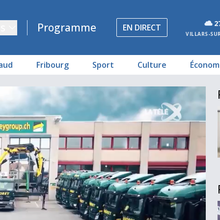
2
s
Programme
EN DIRECT
VILLARS-SU
aud
Fribourg
Sport
Culture
Économ