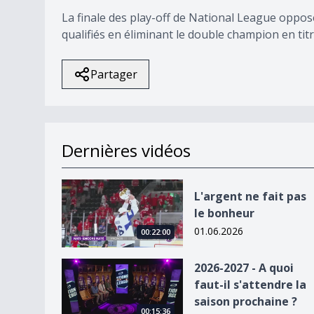
La finale des play-off de National League oppo
qualifiés en éliminant le double champion en titre
Partager
Dernières vidéos
L&#039;argent ne fait pas le bonheur
L'argent ne fait pas
le bonheur
01.06.2026
00:22:00
2026-2027 - A quoi faut-il s&#039;attendre la sa
2026-2027 - A quoi
faut-il s'attendre la
saison prochaine ?
00:15:36