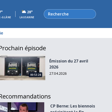
Rechercher
7°
28°
R-GLÂNE
LAUSANNE
ie
Prochain épisode
Émission du 27 avril 2026
Émission du 27 avril
2026
27.04.2026
00:53:24
Recommandations
CP Berne: Les biennois précipitent la fin d&#039;Antti Törm
CP Berne: Les biennois