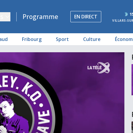
1
s
Programme
EN DIRECT
VILLARS-SU
aud
Fribourg
Sport
Culture
Économ