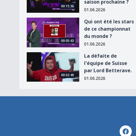
saison prochaine ?
00:15:36
01.06.2026
Qui ont été les stars de ce championnat du mon
Qui ont été les stars
de ce championnat
du monde ?
00:05:43
01.06.2026
La défaite de l&#039;équipe de Suisse par Lord 
La défaite de
l'équipe de Suisse
par Lord Betterave.
00:02:49
01.06.2026