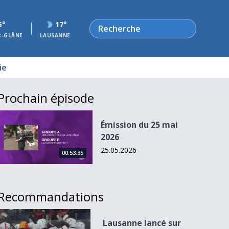
Rechercher
5°
17°
R-GLÂNE
LAUSANNE
ie
Prochain épisode
Émission du 25 mai 2026
Émission du 25 mai
2026
25.05.2026
00:53:35
Recommandations
Lausanne lancé sur des bonnes bases
Lausanne lancé sur