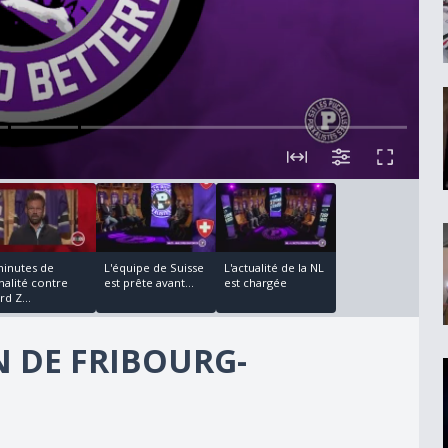
00:16:24
00:05:20
minutes de
L'équipe de Suisse
L'actualité de la NL
nalité contre
est prête avant...
est chargée
d Z...
N DE FRIBOURG-