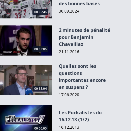
des bonnes bases
30.09.2024
00:05:46
2 minutes de pénalité pour Benjamin Chavaillaz
2 minutes de pénalité
pour Benjamin
Chavaillaz
00:03:06
21.11.2016
Quelles sont les
Quelles sont les questions importantes encore en suspens ?
questions
importantes encore
en suspens ?
00:15:04
17.06.2020
Les Puckalistes du 16.12.13 (1/2)
Les Puckalistes du
16.12.13 (1/2)
16.12.2013
00:00:00