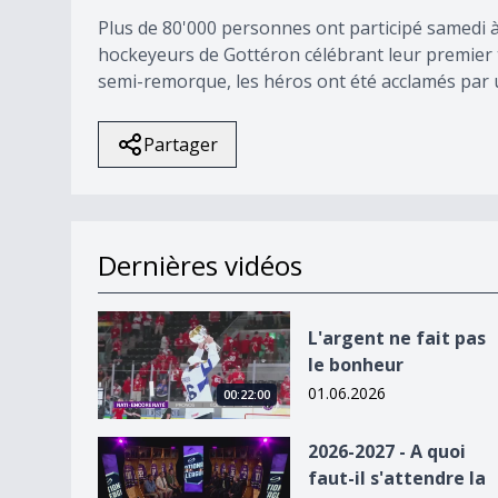
Plus de 80'000 personnes ont participé samedi 
hockeyeurs de Gottéron célébrant leur premier 
semi-remorque, les héros ont été acclamés par 
Partager
Dernières vidéos
L&#039;argent ne fait pas le bonheur
L'argent ne fait pas
le bonheur
01.06.2026
00:22:00
2026-2027 - A quoi faut-il s&#039;attendre la sa
2026-2027 - A quoi
faut-il s'attendre la