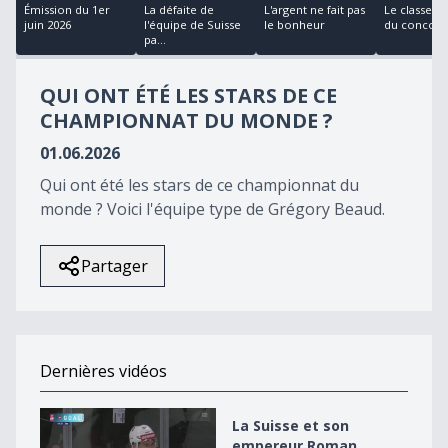
54
Émission du 1er
La défaite de
L'argent ne fait pas
Le classeme
minutes,
juin 2026
l'équipe de Suisse
le bonheur
du concours
35
pa...
seconds
QUI ONT ÉTÉ LES STARS DE CE
CHAMPIONNAT DU MONDE ?
01.06.2026
Qui ont été les stars de ce championnat du
monde ? Voici l'équipe type de Grégory Beaud.
Partager
Dernières vidéos
La Suisse et son empereur Roman dynamitent la Hong
La Suisse et son
empereur Roman