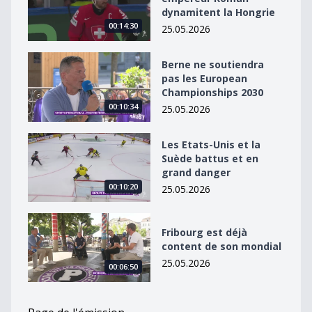
dynamitent la Hongrie
00:14:30
25.05.2026
Berne ne soutiendra pas les European Championship
Berne ne soutiendra
pas les European
Championships 2030
00:10:34
25.05.2026
Les Etats-Unis et la Suède battus et en grand danger
Les Etats-Unis et la
Suède battus et en
grand danger
00:10:20
25.05.2026
Fribourg est déjà content de son mondial
Fribourg est déjà
content de son mondial
25.05.2026
00:06:50