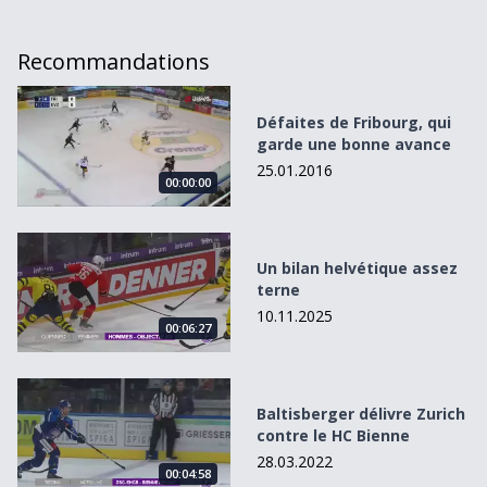
Recommandations
Défaites de Fribourg, qui garde une bonne avance
Défaites de Fribourg, qui
garde une bonne avance
25.01.2016
00:00:00
Un bilan helvétique assez terne
Un bilan helvétique assez
terne
10.11.2025
00:06:27
Baltisberger délivre Zurich contre le HC Bienne
Baltisberger délivre Zurich
contre le HC Bienne
28.03.2022
00:04:58