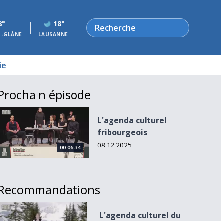
Rechercher
8°
18°
R-GLÂNE
LAUSANNE
ie
Prochain épisode
L&#039;agenda culturel fribourgeois
L'agenda culturel
fribourgeois
08.12.2025
00:06:34
Recommandations
L&#039;agenda culturel du 26 février 2024
L'agenda culturel du