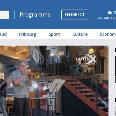
1
s
Programme
EN DIRECT
VILLARS-SU
aud
Fribourg
Sport
Culture
Économ
ema