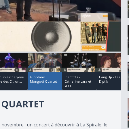
00:00:38
00:00:44
00:00:49
00:00:29
r un air de yéyé
Giordano
Identités -
Hang Up - Les
ie des Citron...
Mongodi Quartet
Catherine Lara et
Diptik
la Ci...
 QUARTET
 novembre : un concert à découvrir à La Spirale, le