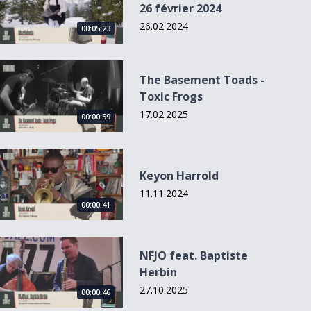
26 février 2024
26.02.2024
00:05:23
The Basement Toads - Toxic Frogs
The Basement Toads -
Toxic Frogs
17.02.2025
00:00:59
00:00:52
Keyon Harrold
Keyon Harrold
The bizarre space
Mais aussi...
11.11.2024
of complex
00:00:41
number...
NFJO feat. Baptiste Herbin
NFJO feat. Baptiste
Herbin
27.10.2025
00:00:46