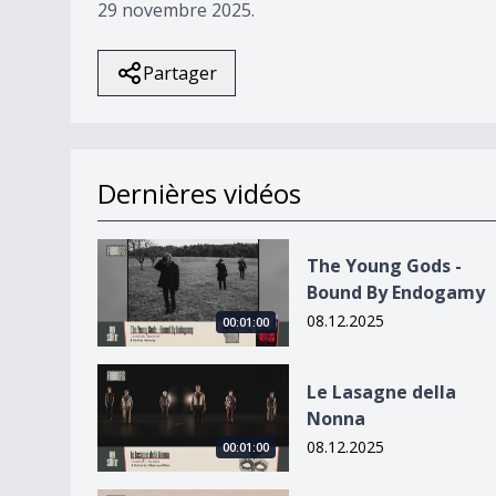
29 novembre 2025.
Partager
Dernières vidéos
The Young Gods - Bound By Endogamy
The Young Gods -
Bound By Endogamy
08.12.2025
00:01:00
Le Lasagne della Nonna
Le Lasagne della
Nonna
08.12.2025
00:01:00