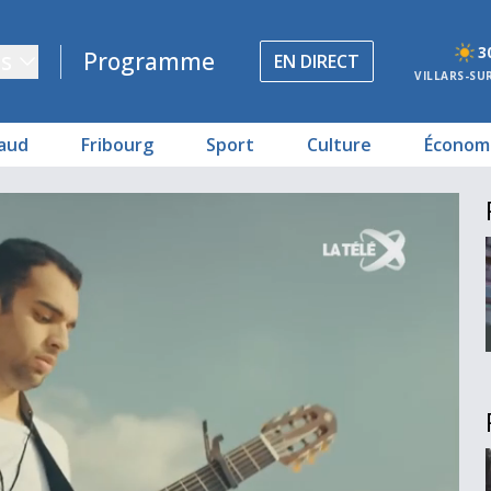
3
s
Programme
EN DIRECT
VILLARS-SU
aud
Fribourg
Sport
Culture
Économ