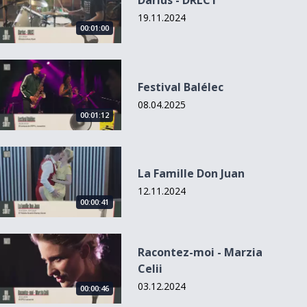
Darius - DRLCT
19.11.2024
00:01:00
Festival Balélec
Festival Balélec
08.04.2025
00:01:12
00:00:59
La Famille Don Juan
La Famille Don Juan
Festival
Mais aussi...
12.11.2024
JazzContreBand
00:00:41
Racontez-moi - Marzia Celii
Racontez-moi - Marzia
Celii
03.12.2024
00:00:46