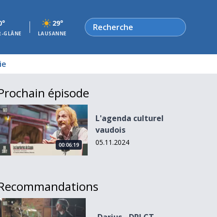
Rechercher
0°
29°
R-GLÂNE
LAUSANNE
ie
Prochain épisode
L&#039;agenda culturel vaudois
L'agenda culturel
vaudois
05.11.2024
00:06:19
Recommandations
Darius - DRLCT