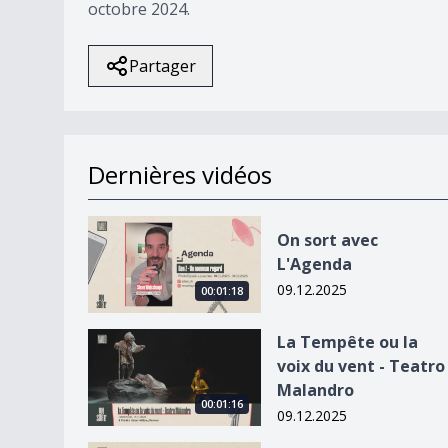
octobre 2024.
Partager
Dernières vidéos
On sort avec L&#039;Agenda
On sort avec
L'Agenda
09.12.2025
00:01:18
La Tempête ou la voix du vent - Teatro Malandr
La Tempête ou la
voix du vent - Teatro
Malandro
00:01:16
09.12.2025