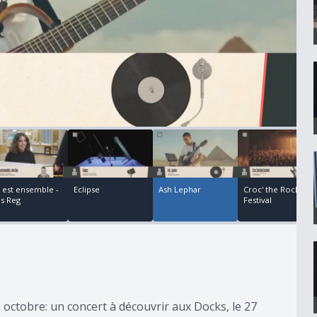
00:00:29
00:00:50
00:01:07
00:00:51
 est ensemble -
Eclipse
Ash Lephar
Croc' the Rock
ès Reg
Festival
2 octobre: un concert à découvrir aux Docks, le 27