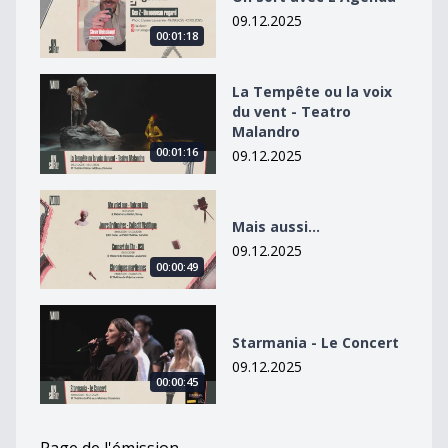
09.12.2025
00:01:18
La Tempête ou la voix du vent - Teatro Malandro
La Tempête ou la voix
du vent - Teatro
Malandro
00:01:16
09.12.2025
Mais aussi...
Mais aussi...
09.12.2025
00:00:49
Starmania - Le Concert
Starmania - Le Concert
09.12.2025
00:00:45