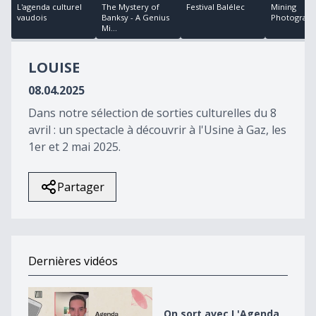
5
L'agenda culturel
The Mystery of
Festival Balélec
Mining
minutes,
vaudois
Banksy - A Genius
Photograp
59
Mi...
seconds
LOUISE
08.04.2025
Dans notre sélection de sorties culturelles du 8
avril : un spectacle à découvrir à l'Usine à Gaz, les
1er et 2 mai 2025.
Partager
Dernières vidéos
On sort avec L&#039;Agenda
On sort avec L'Agenda